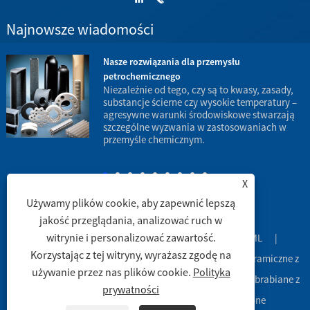
Najnowsze wiadomości
Nasze rozwiązania dla przemysłu
petrochemicznego
w
Niezależnie od tego, czy są to kwasy, zasady,
substancje ścierne czy wysokie temperatury –
agresywne warunki środowiskowe stwarzają
d
szczególne wyzwania w zastosowaniach w
p
przemyśle chemicznym.
X
Używamy plików cookie, aby zapewnić lepszą
jakość przeglądania, analizować ruch w
witrynie i personalizować zawartość.
Spinki do mankietów
|
Sitemap
|
RSS
|
XML
|
Korzystając z tej witryny, wyrażasz zgodę na
Copyright © 2003 Engineering Ceramic Co., Ltd. - Rury ceramiczne z
używanie przez nas plików cookie.
Polityka
tlenku glinu, naczynia ceramiczne z tlenku glinu, części obrabiane z
prywatności
ceramiki z tlenku glinu -Wszelkie prawa zastrzeżone