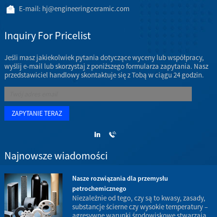
E-mail:
hj@engineeringceramic.com
Inquiry For Pricelist
Jeśli masz jakiekolwiek pytania dotyczące wyceny lub współpracy,
wyślij e-mail lub skorzystaj z poniższego formularza zapytania. Nasz
przedstawiciel handlowy skontaktuje się z Tobą w ciągu 24 godzin.
Najnowsze wiadomości
Nasze rozwiązania dla przemysłu
petrochemicznego
w
Niezależnie od tego, czy są to kwasy, zasady,
substancje ścierne czy wysokie temperatury –
agresywne warunki środowiskowe stwarzają
d