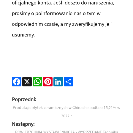
oficjalnego konta. Jeśli doszło do naruszenia,
prosimy o poinformowanie nas o tym w
odpowiednim czasie, a my zweryfikujemy je i
usuniemy.
Facebook
X
WhatsApp
Pinterest
LinkedIn
Share
Poprzedni:
Produkcja płytek ceramicznych w Chinach spadła o 15,21% w
2022 r
Następny:
POWIERZCHNIA WYSTAWIENNICZA - WYPRZEDANE Technika