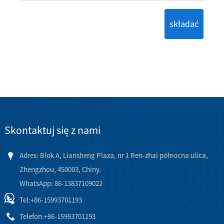
składać
Skontaktuj się z nami
Adres: Blok A, Liansheng Plaza, nr 1 Ren-zhai północna ulica,
Zhengzhou, 450003, Chiny.
WhatsApp: 86-13837109022
Tel:
+86-15993701193
Telefon:
+86-15993701193