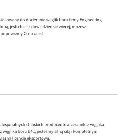
Live
stosowany do docierania węglik boru firmy Engineering
bą, jeśli chcesz dowiedzieć się więcej, możesz
y odpowiemy Ci na czas!
rofesjonalnych chińskich producentów ceramiki z węglika
 z węglika boru B4C, jesteśmy silną siłą i kompletnym
łasną licencję eksportową.