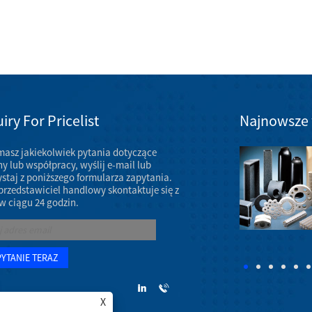
iry For Pricelist
Najnowsze
 masz jakiekolwiek pytania dotyczące
Wystawa ceramicznych części maszyn w marcu 2023 r
y lub współpracy, wyślij e-mail lub
Coroczne spotkanie AAOS 2023 odbędzie się w
ystaj z poniższego formularza zapytania.
dniach 7–11 marca 2023 r. w Venetian Convention &
przedstawiciel handlowy skontaktuje się z
Expo Center w Las Vegas.
w ciągu 24 godzin.
X