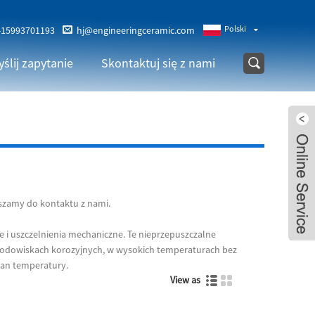
Polski
-15993701193
hj@engineeringceramic.com
ślij zapytanie
Skontaktuj się z nami
aszamy do kontaktu z nami.
e i uszczelnienia mechaniczne. Te nieprzepuszczalne
środowiskach korozyjnych, w wysokich temperaturach bez
ian temperatury.
View as