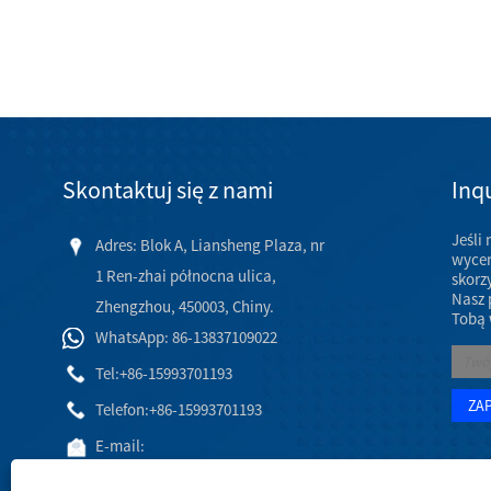
Skontaktuj się z nami
Inqu
Jeśli
Adres: Blok A, Liansheng Plaza, nr
wycen
1 Ren-zhai północna ulica,
skorz
Nasz 
Zhengzhou, 450003, Chiny.
Tobą 
WhatsApp: 86-13837109022
Tel:
+86-15993701193
Telefon:
+86-15993701193
E-mail:
hj@engineeringceramic.com