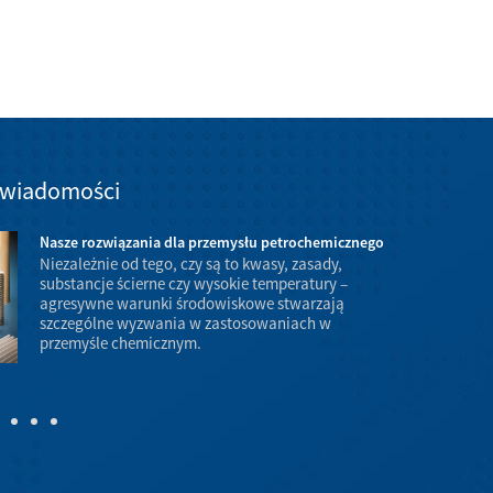
 wiadomości
Nasze rozwiązania dla przemysłu petrochemicznego
Niezależnie od tego, czy są to kwasy, zasady,
substancje ścierne czy wysokie temperatury –
agresywne warunki środowiskowe stwarzają
szczególne wyzwania w zastosowaniach w
warunkach wys
przemyśle chemicznym.
zagrożenie ł