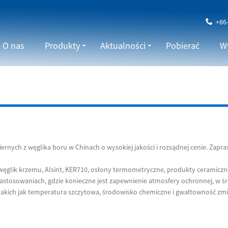
+86
O nas
Produkty
Aktualności
Pobierać
Wy
ernych z węglika boru w Chinach o wysokiej jakości i rozsądnej cenie. Zapr
 węglik krzemu, Alsint, KER710, osłony termometryczne, produkty ceramiczn
astosowaniach, gdzie konieczne jest zapewnienie atmosfery ochronnej, w 
takich jak temperatura szczytowa, środowisko chemiczne i gwałtowność zm