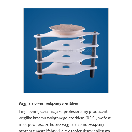
Węglik krzemu związany azotkiem
Engineering Ceramic jako profesjonalny producent
węglika krzemu związanego azotkiem (NSiC), możesz
mieć pewność, że kupisz węglik krzemu związany
azotem z naszej fabryki, a my zaoferujemy najlepszą