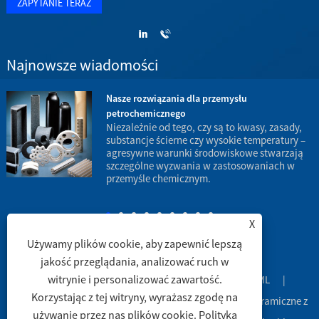
Najnowsze wiadomości
Nasze rozwiązania dla przemysłu
petrochemicznego
w
Niezależnie od tego, czy są to kwasy, zasady,
substancje ścierne czy wysokie temperatury –
agresywne warunki środowiskowe stwarzają
d
szczególne wyzwania w zastosowaniach w
p
przemyśle chemicznym.
X
Używamy plików cookie, aby zapewnić lepszą
jakość przeglądania, analizować ruch w
witrynie i personalizować zawartość.
Spinki do mankietów
|
Sitemap
|
RSS
|
XML
|
Korzystając z tej witryny, wyrażasz zgodę na
Copyright © 2003 Engineering Ceramic Co., Ltd. - Rury ceramiczne z
używanie przez nas plików cookie.
Polityka