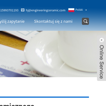
Polski
-15993701193
hj@engineeringceramic.com
ślij zapytanie
Skontaktuj się z nami