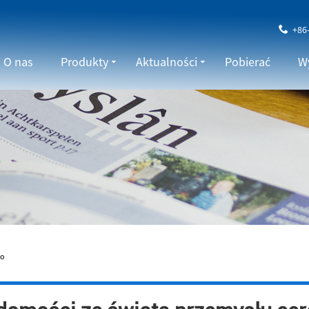
+86
O nas
Produkty
Aktualności
Pobierać
Wy
go