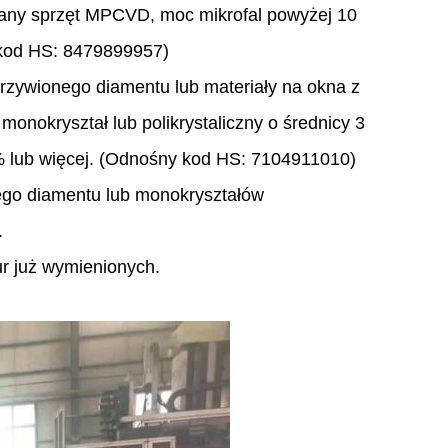
wany sprzęt MPCVD, moc mikrofal powyżej 10
 kod HS: 8479899957)
krzywionego diamentu lub materiały na okna z
monokryształ lub polikrystaliczny o średnicy 3
5% lub więcej. (Odnośny kod HS: 7104911010)
ego diamentu lub monokryształów
.
r już wymienionych.