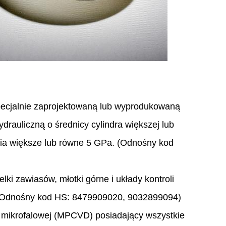
specjalnie zaprojektowaną lub wyprodukowaną
drauliczną o średnicy cylindra większej lub
nia większe lub równe 5 GPa. (Odnośny kod
ki zawiasów, młotki górne i układy kontroli
. (Odnośny kod HS: 8479909020, 9032899094)
 mikrofalowej (MPCVD) posiadający wszystkie