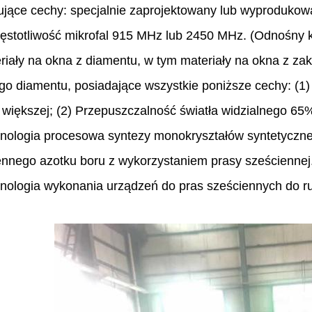
ujące cechy: specjalnie zaprojektowany lub wyproduko
zęstotliwość mikrofal 915 MHz lub 2450 MHz. (Odnośny
riały na okna z diamentu, w tym materiały na okna z za
go diamentu, posiadające wszystkie poniższe cechy: (1) 
b większej; (2) Przepuszczalność światła widzialnego 6
hnologia procesowa syntezy monokryształów syntetyczn
ennego azotku boru z wykorzystaniem prasy sześciennej
hnologia wykonania urządzeń do pras sześciennych do ru