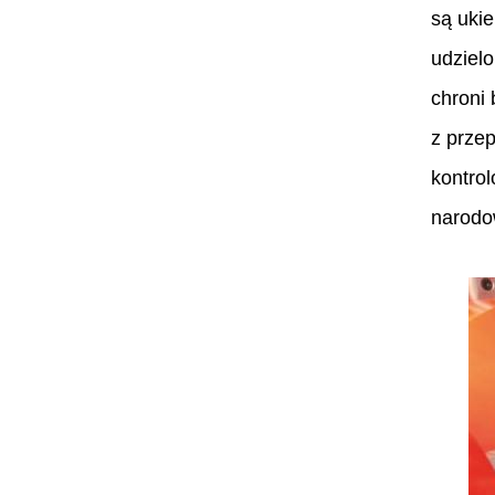
są ukie
udzielo
chroni
z prze
kontro
narodo