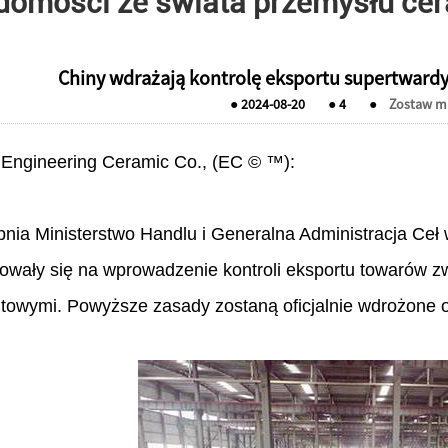
domości ze świata przemysłu ce
Chiny wdrażają kontrolę eksportu supertwar
●
2024-08-20
●
4
●
Zostaw m
 Engineering Ceramic Co., (EC © ™):
pnia Ministerstwo Handlu i Generalna Administracja Ceł 
owały się na wprowadzenie kontroli eksportu towarów z
towymi. Powyższe zasady zostaną oficjalnie wdrożone o