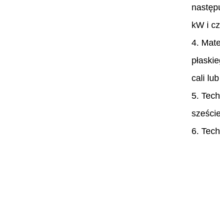
następ
kW i c
4. Mate
płaskie
cali lu
5. Tec
sześci
6. Tec