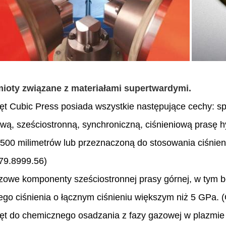
ioty związane z materiałami supertwardymi.
zęt Cubic Press posiada wszystkie następujące cechy: 
ową, sześciostronną, synchroniczną, ciśnieniową prasę hy
 500 milimetrów lub przeznaczoną do stosowania ciśnie
79.8999.56)
zowe komponenty sześciostronnej prasy górnej, w tym bel
ego ciśnienia o łącznym ciśnieniu większym niż 5 GPa
zęt do chemicznego osadzania z fazy gazowej w plazmie