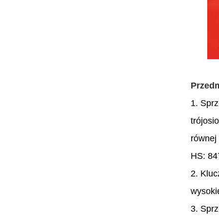
Przedm
1. Spr
trójosi
równej
HS: 84
2. Kluc
wysoki
3. Spr