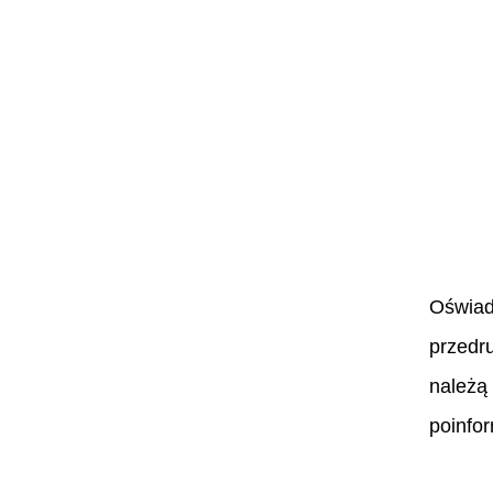
Oświadc
przedr
należą 
poinfo