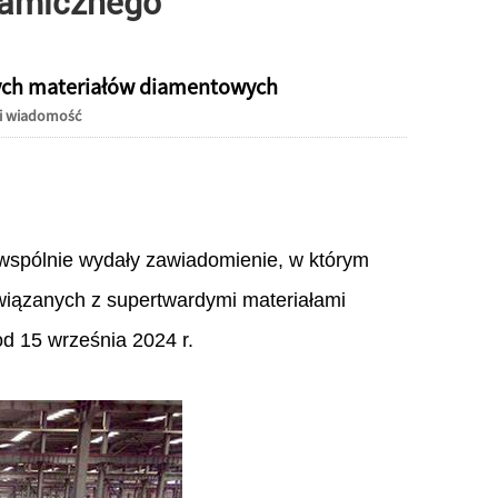
ramicznego
Live
dych materiałów diamentowych
i wiadomość
​​wspólnie wydały zawiadomienie, w którym
wiązanych z supertwardymi materiałami
d 15 września 2024 r.