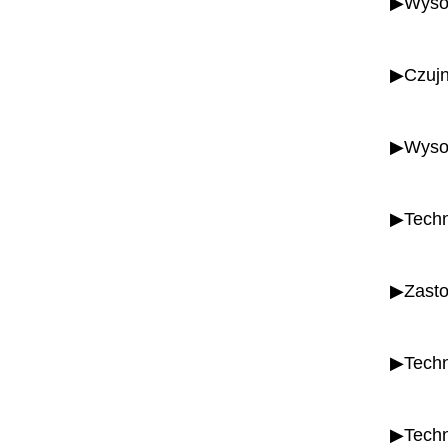
▶Wysok
▶Czujn
▶Wysok
▶Techno
▶Zasto
▶Techn
▶Techno