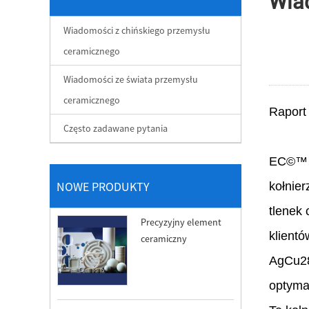
Wia
Wiadomości z chińskiego przemysłu
ceramicznego
Wiadomości ze świata przemysłu
ceramicznego
Raport
Często zadawane pytania
EC©™ o
NOWE PRODUKTY
kołnier
tlenek
Precyzyjny element
klientó
ceramiczny
AgCu28
optymal