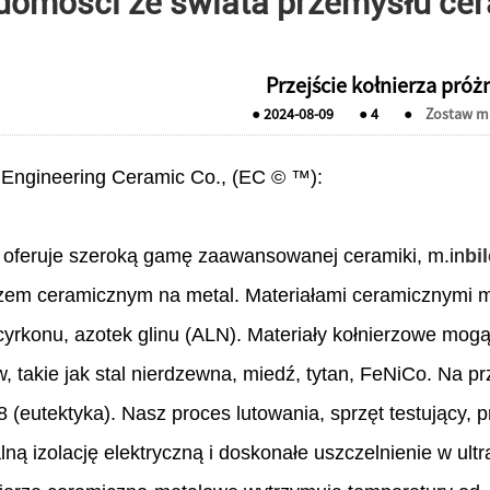
domości ze świata przemysłu ce
Przejście kołnierza pró
●
2024-08-09
●
4
●
Zostaw m
 Engineering Ceramic Co., (EC © ™):
feruje szeroką gamę zaawansowanej ceramiki, m.in
bil
zem ceramicznym na metal. Materiałami ceramicznymi mo
 cyrkonu, azotek glinu (ALN). Materiały kołnierzowe mo
w, takie jak stal nierdzewna, miedź, tytan, FeNiCo. Na pr
 (eutektyka). Nasz proces lutowania, sprzęt testujący,
ną izolację elektryczną i doskonałe uszczelnienie w ultr