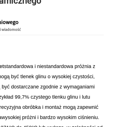
ramicznego
Live
żniowego
i wiadomość
et
standardowa i niestandardowa próżnia z
gą być tlenek glinu o wysokiej czystości,
gą być dostarczane zgodnie z wymaganiami
zykład 99,7% czystego tlenku glinu i lutu
 precyzyjna obróbka i montaż mogą zapewnić
awysokiej próżni i bardzo wysokim ciśnieniu.