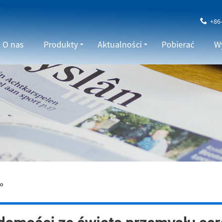
+86
O nas
Produkty
Aktualności
Pobierać
Wy
go