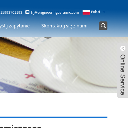
Polski
-15993701193
hj@engineeringceramic.com
ślij zapytanie
Skontaktuj się z nami