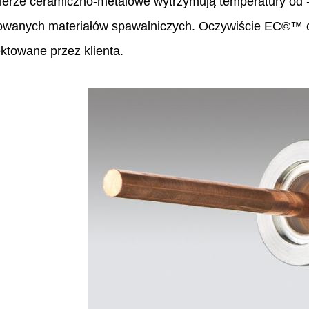
nierze ceramiczno-metalowe wytrzymują temperatury od 
owanych materiałów spawalniczych. Oczywiście EC©™ o
ktowane przez klienta.