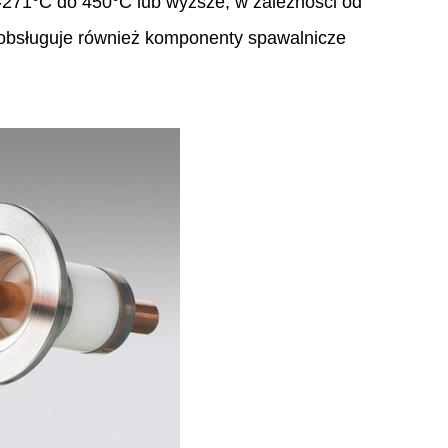
-271°C do 450°C lub wyższe, w zależności od
bsługuje również komponenty spawalnicze