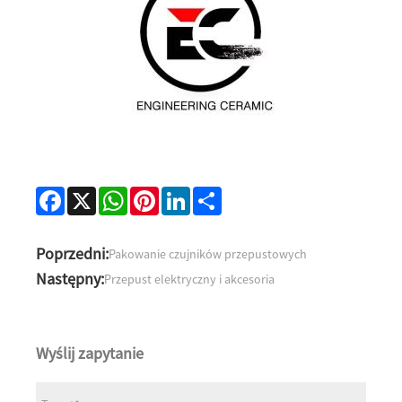
Facebook
X
WhatsApp
Pinterest
LinkedIn
Share
Poprzedni:
Pakowanie czujników przepustowych
Następny:
Przepust elektryczny i akcesoria
Wyślij zapytanie