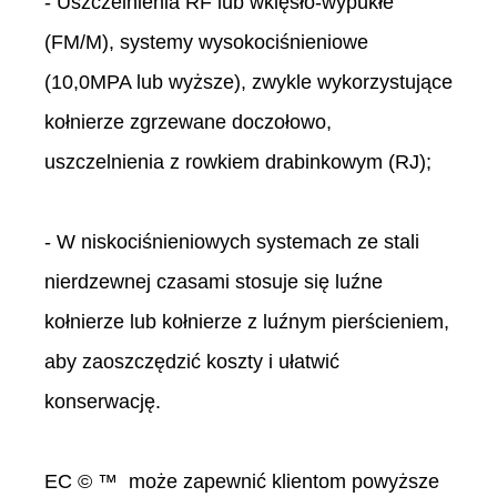
- Uszczelnienia RF lub wklęsło-wypukłe
(FM/M), systemy wysokociśnieniowe
(10,0MPA lub wyższe), zwykle wykorzystujące
kołnierze zgrzewane doczołowo,
uszczelnienia z rowkiem drabinkowym (RJ);
- W niskociśnieniowych systemach ze stali
nierdzewnej czasami stosuje się luźne
kołnierze lub kołnierze z luźnym pierścieniem,
aby zaoszczędzić koszty i ułatwić
konserwację.
EC © ™ może zapewnić klientom powyższe