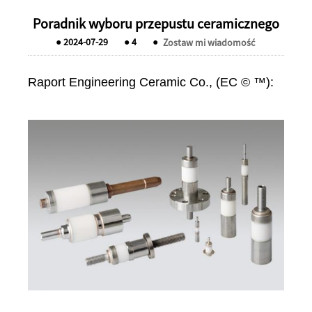
Poradnik wyboru przepustu ceramicznego
●
2024-07-29
●
4
●
Zostaw mi wiadomość
Raport Engineering Ceramic Co., (EC © ™):