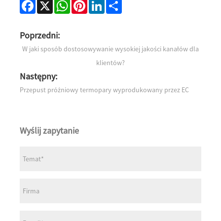
Facebook
X
WhatsApp
Pinterest
LinkedIn
Share
Poprzedni:
W jaki sposób dostosowywanie wysokiej jakości kanałów dla
klientów?
Następny:
Przepust próżniowy termopary wyprodukowany przez EC
Wyślij zapytanie