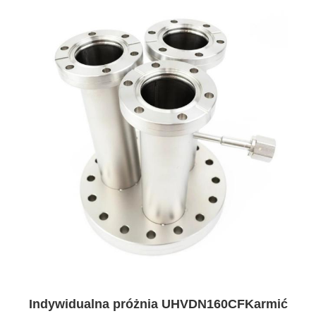
Indywidualna próżnia UHVDN160CF
Karmić