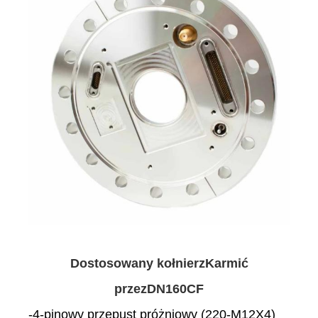
Dostosowany kołnierz
Karmić
przez
DN160CF
-4-pinowy przepust próżniowy (220-M12X4)