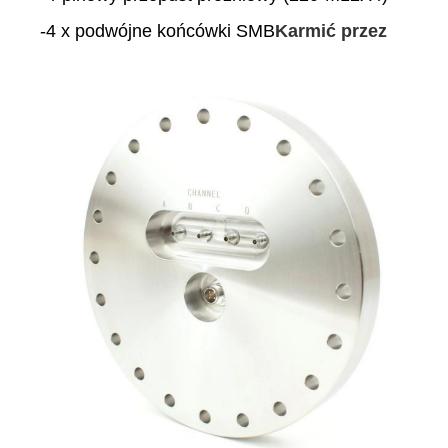
-4 x podwójne końcówki SMB
Karmić przez