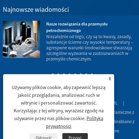
Najnowsze wiadomości
Nasze rozwiązania dla przemysłu
petrochemicznego
w
Niezależnie od tego, czy są to kwasy, zasady,
substancje ścierne czy wysokie temperatury –
agresywne warunki środowiskowe stwarzają
d
szczególne wyzwania w zastosowaniach w
p
przemyśle chemicznym.
X
Używamy plików cookie, aby zapewnić lepszą
jakość przeglądania, analizować ruch w
witrynie i personalizować zawartość.
Spinki do mankietów
|
Sitemap
|
RSS
|
XML
|
Korzystając z tej witryny, wyrażasz zgodę na
Copyright © 2003 Engineering Ceramic Co., Ltd. - Rury ceramiczne z
używanie przez nas plików cookie.
Polityka
tlenku glinu, naczynia ceramiczne z tlenku glinu, części obrabiane z
prywatności
ceramiki z tlenku glinu -Wszelkie prawa zastrzeżone
Odrzucić
Przyjąć