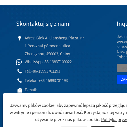
Skontaktuj się z nami
Inqu
Jeśli
Adres: Blok A, Liansheng Plaza, nr
wycen
1 Ren-zhai północna ulica,
skorz
Nasz 
Zhengzhou, 450003, Chiny.
Tobą 
WhatsApp: 86-13837109022
Tel:
+86-15993701193
Telefon:
+86-15993701193
E-mail:
hj@engineeringceramic.com
Używamy plików cookie, aby zapewnić lepszą jakość przegląda
w witrynie i personalizować zawartość. Korzystając z tej witry
używanie przez nas plików cookie.
Polityka pryw