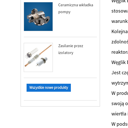
Węglik 
Ceramiczna wkładka
stosowa
pompy
warunka
Kolejna
zdolnoś
Zasilanie przez
reaktor
izolatory
Węglik 
Jest cz
wytrzym
Wszystkie nowe produkty
W produ
swoją o
wiertła 
W pods