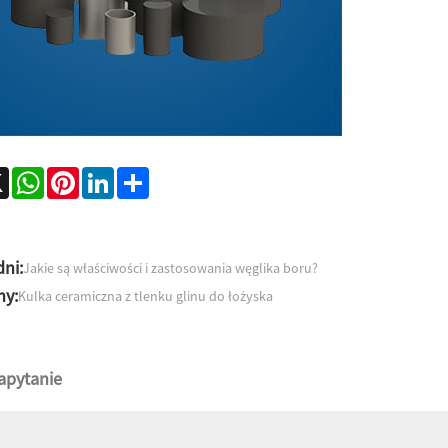
ebook
X
WhatsApp
Pinterest
LinkedIn
Share
ni:
Jakie są właściwości i zastosowania węglika boru?
ny:
Kulka ceramiczna z tlenku glinu do łożyska
zapytanie