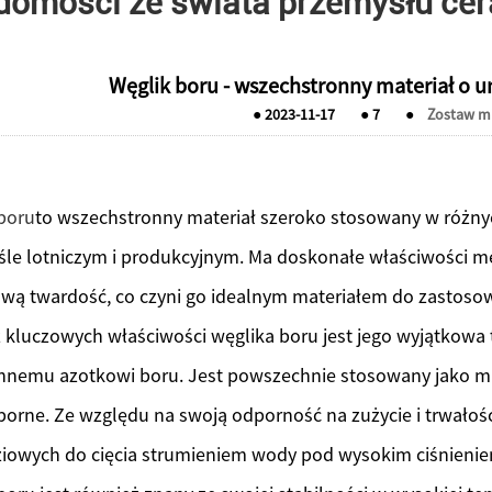
domości ze świata przemysłu ce
Węglik boru - wszechstronny materiał o u
●
2023-11-17
●
7
●
Zostaw m
boru
to wszechstronny materiał szeroko stosowany w różny
le lotniczym i produkcyjnym. Ma doskonałe właściwości m
wą twardość, co czyni go idealnym materiałem do zastoso
 kluczowych właściwości węglika boru jest jego wyjątkowa 
nnemu azotkowi boru. Jest powszechnie stosowany jako mate
orne. Ze względu na swoją odporność na zużycie i trwałoś
iowych do cięcia strumieniem wody pod wysokim ciśnienie