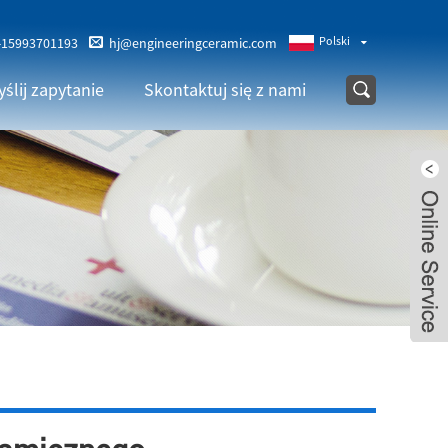
Polski
-15993701193
hj@engineeringceramic.com
ślij zapytanie
Skontaktuj się z nami