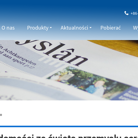
+86
O nas
Produkty
Aktualności
Pobierać
Wy
go