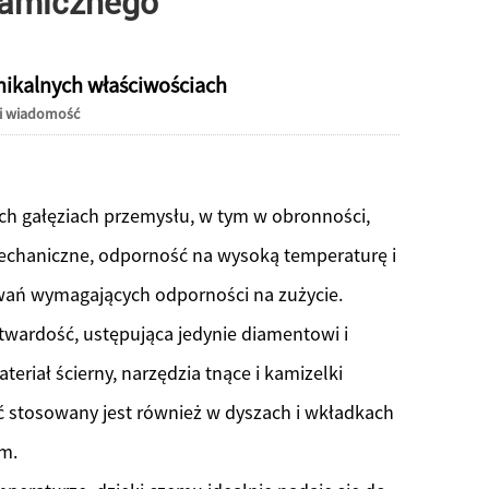
ramicznego
Live
nikalnych właściwościach
i wiadomość
ch gałęziach przemysłu, w tym w obronności,
echaniczne, odporność na wysoką temperaturę i
wań wymagających odporności na zużycie.
twardość, ustępująca jedynie diamentowi i
riał ścierny, narzędzia tnące i kamizelki
ć stosowany jest również w dyszach i wkładkach
m.