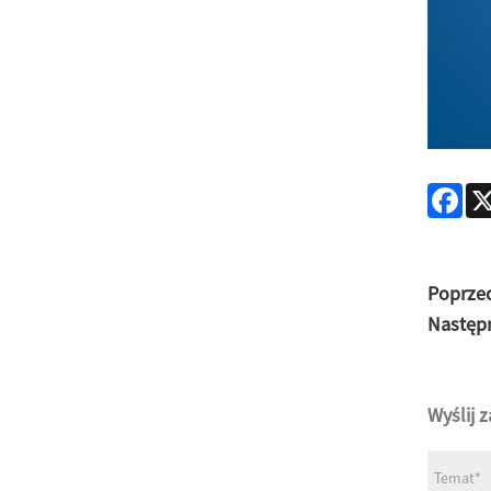
Fac
Poprzed
Następ
Wyślij 