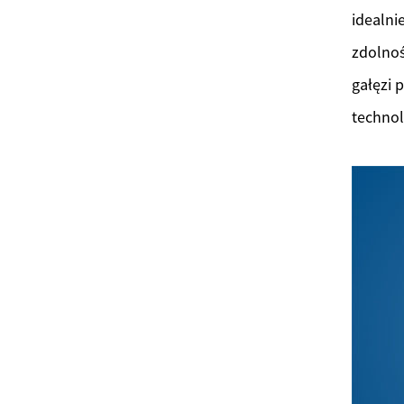
idealni
zdolnoś
gałęzi 
technol