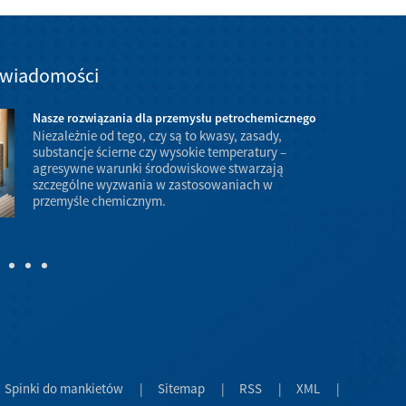
 wiadomości
Nasze rozwiązania dla przemysłu petrochemicznego
Niezależnie od tego, czy są to kwasy, zasady,
substancje ścierne czy wysokie temperatury –
agresywne warunki środowiskowe stwarzają
szczególne wyzwania w zastosowaniach w
warunkach wys
przemyśle chemicznym.
zagrożenie ł
Spinki do mankietów
|
Sitemap
|
RSS
|
XML
|