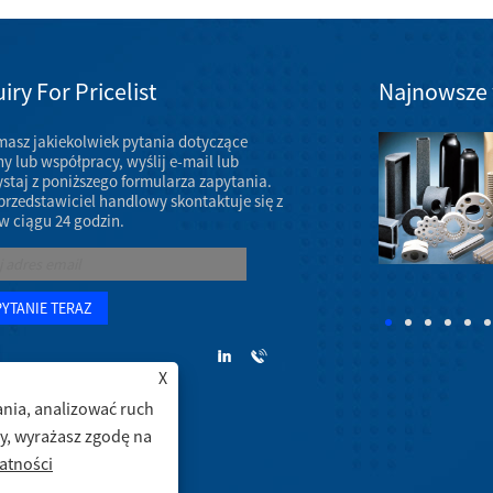
iry For Pricelist
Najnowsze
 masz jakiekolwiek pytania dotyczące
Wystawa ceramicznych części maszyn w marcu 2023 r
y lub współpracy, wyślij e-mail lub
Coroczne spotkanie AAOS 2023 odbędzie się w
ystaj z poniższego formularza zapytania.
dniach 7–11 marca 2023 r. w Venetian Convention &
przedstawiciel handlowy skontaktuje się z
Expo Center w Las Vegas.
w ciągu 24 godzin.
X
nia, analizować ruch
ny, wyrażasz zgodę na
atności