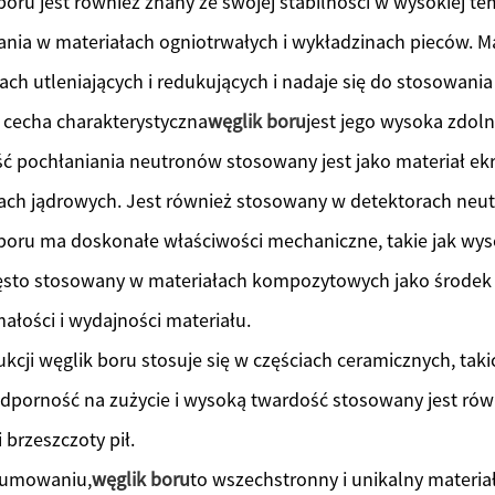
boru jest również znany ze swojej stabilności w wysokiej te
nia w materiałach ogniotrwałych i wykładzinach pieców. Ma
ch utleniających i redukujących i nadaje się do stosowan
 cecha charakterystyczna
węglik boru
jest jego wysoka zdol
ć pochłaniania neutronów stosowany jest jako materiał ekr
ach jądrowych. Jest również stosowany w detektorach neut
boru ma doskonałe właściwości mechaniczne, takie jak wys
ęsto stosowany w materiałach kompozytowych jako środek 
ałości i wydajności materiału.
kcji węglik boru stosuje się w częściach ceramicznych, takic
dporność na zużycie i wysoką twardość stosowany jest równ
i brzeszczoty pił.
umowaniu,
węglik boru
to wszechstronny i unikalny materia