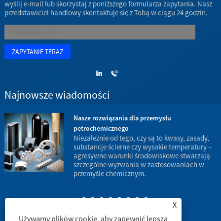
wyślij e-mail lub skorzystaj z poniższego formularza zapytania. Nasz
przedstawiciel handlowy skontaktuje się z Tobą w ciągu 24 godzin.
Najnowsze wiadomości
Nasze rozwiązania dla przemysłu
petrochemicznego
w
Niezależnie od tego, czy są to kwasy, zasady,
substancje ścierne czy wysokie temperatury –
agresywne warunki środowiskowe stwarzają
d
szczególne wyzwania w zastosowaniach w
p
przemyśle chemicznym.
X
Używamy plików cookie, aby zapewnić lepszą