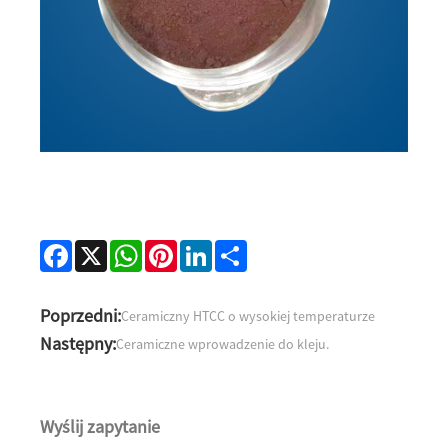
Facebook
X
WhatsApp
Pinterest
LinkedIn
Share
Poprzedni:
Ceramiczny HTCC o wysokiej temperaturze
Następny:
Ceramiczne wprowadzenie do kleju.
Wyślij zapytanie