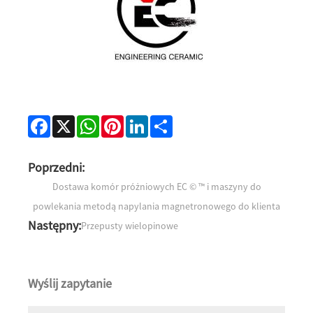
Facebook
X
WhatsApp
Pinterest
LinkedIn
Share
Poprzedni:
Dostawa komór próżniowych EC © ™ i maszyny do
powlekania metodą napylania magnetronowego do klienta
Następny:
Przepusty wielopinowe
Wyślij zapytanie