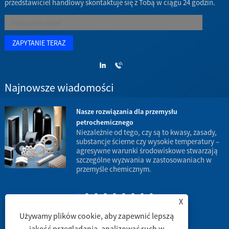
przedstawiciel handlowy skontaktuje się z Tobą w ciągu 24 godzin.
Najnowsze wiadomości
Nasze rozwiązania dla przemysłu
petrochemicznego
w
Niezależnie od tego, czy są to kwasy, zasady,
substancje ścierne czy wysokie temperatury –
agresywne warunki środowiskowe stwarzają
d
szczególne wyzwania w zastosowaniach w
p
przemyśle chemicznym.
X
Używamy plików cookie, aby zapewnić lepszą
jakość przeglądania, analizować ruch w